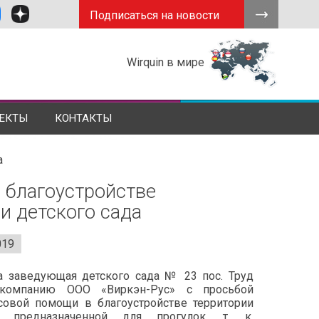
Подписаться на новости
Wirquin в мире
ЕКТЫ
КОНТАКТЫ
а
 благоустройстве
и детского сада
019
а заведующая детского сада № 23 пос. Труд
 компанию ООО «Виркэн-Рус» с просьбой
совой помощи в благоустройстве территории
, предназначенной для прогулок, т. к.