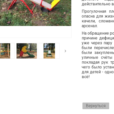
действительно в
Прогулочная пл
опасна для жиз
качели, слома
арсенал.
На обращение ро
причине дефици
уже через пару
были перечисле
были закуплены
уличные счёты
покладая рук т
чего было уста
для детей - одн
всё!
Вернуться