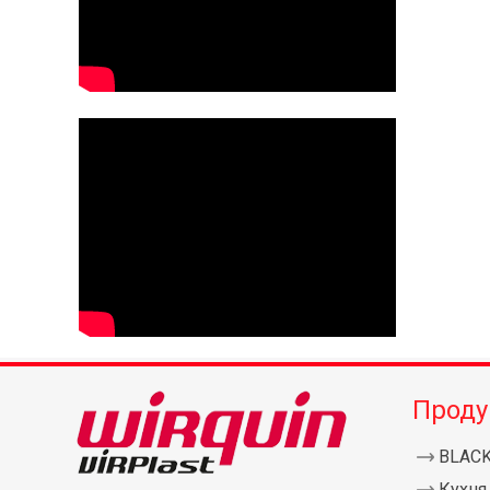
Проду
BLAC
Кухня