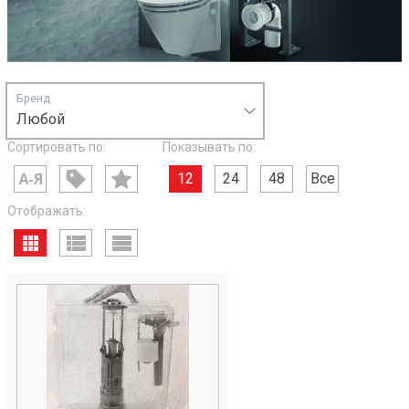
Бренд
Любой
Сортировать по:
Показывать по:
12
24
48
Все
Отображать: