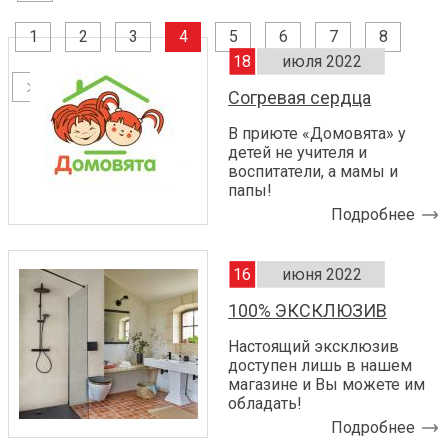
1
2
3
4
5
6
7
8
18
июля 2022
Согревая сердца
В приюте «Домовята» у
детей не учителя и
воспитатели, а мамы и
папы!
Подробнее
16
июня 2022
100% ЭКСКЛЮЗИВ
Настоящий эксклюзив
доступен лишь в нашем
магазине и Вы можете им
обладать!
Подробнее