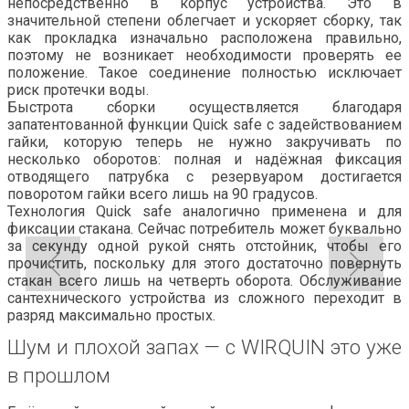
непосредственно в корпус устройства. Это в
значительной степени облегчает и ускоряет сборку,
так
как
прокладка изначально расположена правильно,
поэтому не возникает необходимости проверять
ее
положение
. Такое соединение полностью исключает
риск протечки воды.
Быстрота сборки осуществляется благодаря
запатентованной функции Quick safe с задействованием
гайки, которую теперь не нужно закручивать по
несколько оборотов: полная и надёжная фиксация
отводящего патрубка с резервуаром достигается
поворотом гайки всего лишь на 90 градусов.
Технология Quick safe аналогично применена
и
для
фиксации стакана. Сейчас потребитель может буквально
за секунду одной рукой снять отстойник, чтобы его
прочистить, поскольку для этого достаточно повернуть
стакан всего лишь на четверть оборота. Обслуживание
сантехнического устройства из сложного переходит в
разряд максимально простых.
Шум и плохой запах
—
с WIRQUIN это уже
в прошлом