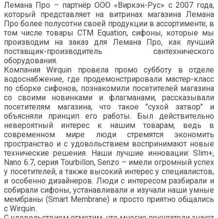
Лемана Про – партнёр ООО «Виркэн-Рус» с 2007 года,
который представляет на витринах магазина Лемана
Про более полусотни своей продукции в ассортименте, в
том числе товары СТМ Equation, сифоны, которые мы
производим на заказ для Лемана Про, как лучший
поставщик-производитель сантехнического
оборудования.
Компания Wirquin провела промо субботу в отделе
водоснабжение, где продемонстрировали мастер-класс
по сборке сифонов, познакомили посетителей магазина
со своими новинками и флагманами, рассказывали
посетителям магазина, что такое "сухой затвор" и
объясняли принцип его работы. Был действительно
невероятный интерес к нашим товарам, ведь в
современном мире люди стремятся экономить
пространство и с удовольствием воспринимают новые
технические решения. Наши лучшие инновации: Slim+,
Nano 6.7, серия Tourbillon, Senzo – имели огромный успех
у посетителей, а также высокий интерес у специалистов,
и особенно дизайнеров. Люди с интересом разбирали и
собирали сифоны, устанавливали и изучали наши умные
мембраны (Smart Membrane) и просто приятно общались
с Wirquin.
C удовольствием отметим, что многие покупатели знают