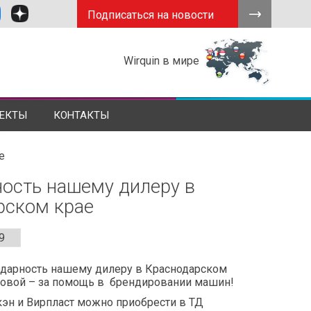
Подписаться на новости
Wirquin в мире
ЕКТЫ
КОНТАКТЫ
е
ость нашему дилеру в
рском крае
9
дарность нашему дилеру в Краснодарском
овой – за помощь в брендировании машин!
эн и Вирпласт можно приобрести в ТД