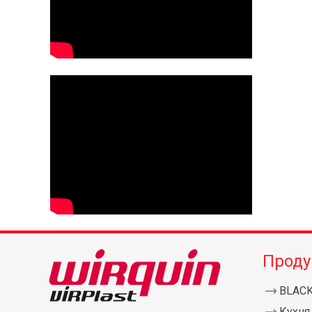
Проду
BLAC
Кухня