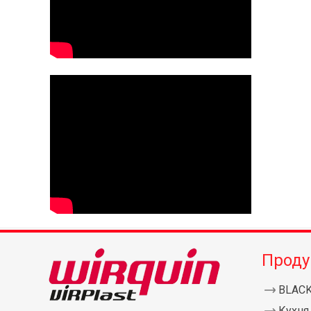
Проду
BLAC
Кухня