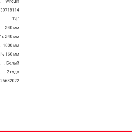
Wirquin
30718114
1½"
Ø40 мм
 х Ø40 мм
1000 мм
 1½ 160 мм
Белый
2 года
125632022