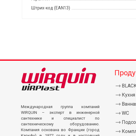
Штрих-код (EAN13)
Проду
BLAC
Кухня
Ванна
Международная группа компаний
WIRQUIN – эксперт в инженерной
WC
сантехнике и специалист по
Подсо
сантехническому оборудованию.
Компания основана во Франции (город
Комп
Каркфу) в 1977 году и в настоящий