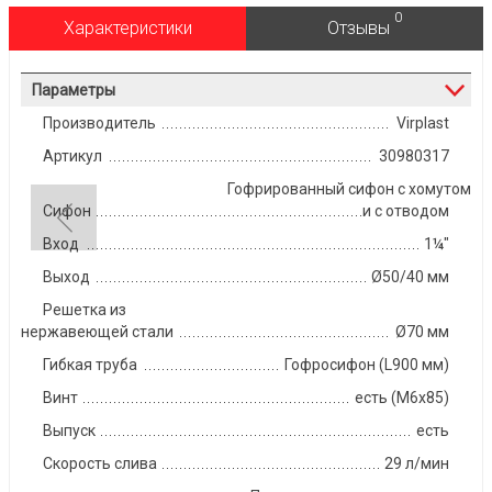
0
Характеристики
Отзывы
Параметры
Производитель
Virplast
Артикул
30980317
Гофрированный сифон с хомутом
Сифон
и с отводом
Вход
1¼"
Выход
Ø50/40 мм
Решетка из
нержавеющей стали
Ø70 мм
Гибкая труба
Гофросифон (L900 мм)
Винт
есть (М6х85)
Выпуск
есть
Скорость слива
29 л/мин